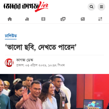
×
ঢালিউড
‘ভালো ছবি, দেখতে পারেন’
প্রচ্ছদ
কাগজ ডেস্ক
প্রকাশ: ০৩ এপ্রিল ২০২৬, ১০:৩২ পিএম
জাতীয়
রাজনীতি
অর্থনীতি
আন্তর্জাতিক
সারাদেশ