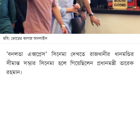
খেলা
বিনোদন
লাইফ
স্টাইল
ছবি: ভোরের কাগজ অনলাইন
শিক্ষা
‘বনলতা এক্সপ্রেস’ সিনেমা দেখতে রাজধানীর ধানমন্ডির
তথ্যপ্রযুক্তি
সীমান্ত সম্ভার সিনেমা হলে গিয়েছিলেন প্রধানমন্ত্রী তারেক
সব
রহমান।
বিভাগ
ছবি
ভিডিও
আর্কাইভ