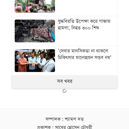
যুদ্ধবিরতি উপেক্ষা করে গাজায়
হামলা, নিহত ৩০০ শিশু
‘সেবার মানসিকতা না থাকলে
চিকিৎসার মানোন্নয়ন সম্ভব নয়’
সব খবর
সম্পাদক : শ্যামল দত্ত
প্রকাশক : সাবের হোসেন চৌধুরী