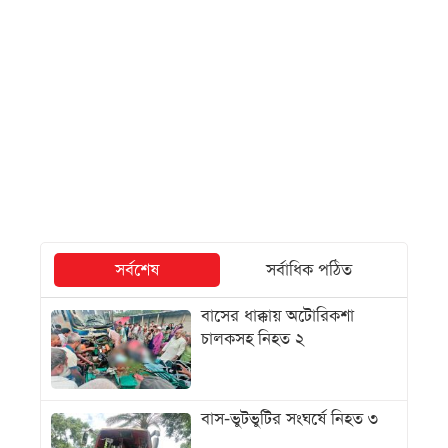
সর্বশেষ
সর্বাধিক পঠিত
বাসের ধাক্কায় অটোরিকশা
চালকসহ নিহত ২
বাস-ভুটভুটির সংঘর্ষে নিহত ৩