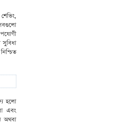
 শেভিং,
ি সবগুলো
 উপযোগী
 সুবিধা
নিশ্চিত
ষ্য হলো
করা এবং
ান অথবা