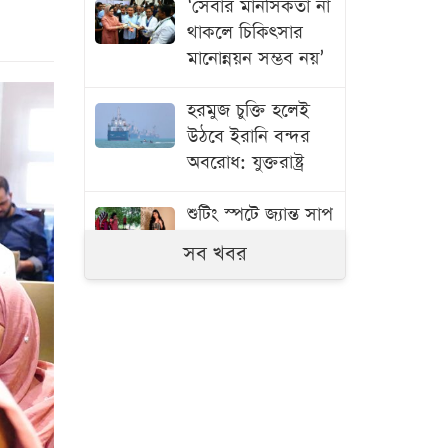
‘সেবার মানসিকতা না
থাকলে চিকিৎসার
মানোন্নয়ন সম্ভব নয়’
হরমুজ চুক্তি হলেই
উঠবে ইরানি বন্দর
অবরোধ: যুক্তরাষ্ট্র
শুটিং স্পটে জ্যান্ত সাপ
হাতে মালাইকার চমক
সব খবর
ইরানে ভূপাতিত
মার্কিন ও ইসরায়েলি
যুদ্ধবিমানের প্রদর্শনী
ব্রিজের বদলে সাঁকো
উদ্বোধন, সমালোচনার