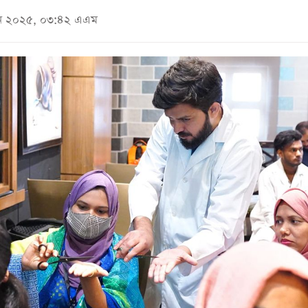
জুন ২০২৫, ০৩:৪২ এএম