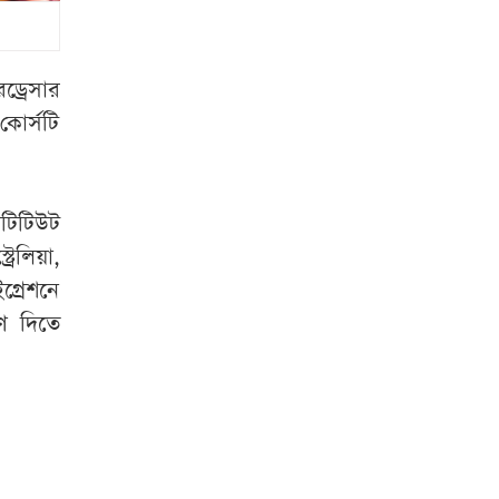
মুখে বিএনপি নেতা
ভারত থেকে দেশে
এল ২.৩ টন টিয়ার
ড্রেসার
গ্যাস
কোর্সটি
আজ যেসব এলাকায়
৯ ঘণ্টা বিদ্যুৎ থাকবে
সটিটিউট
না
েলিয়া,
ইগ্রেশনে
ইয়েমেনের সামরিক
ঘাঁটিতে হামলা, নিহত
ষণ দিতে
৫৮
ইতিহাসের পাতায়
আজকের দিন