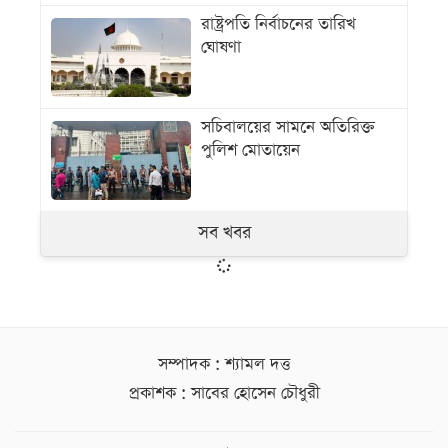
রাষ্ট্রপতি নির্বাচনের তারিখ
ঘোষণা
সচিবালয়ের সামনে অতিরিক্ত
পুলিশ মোতায়েন
সব খবর
সম্পাদক : শ্যামল দত্ত
প্রকাশক : সাবের হোসেন চৌধুরী