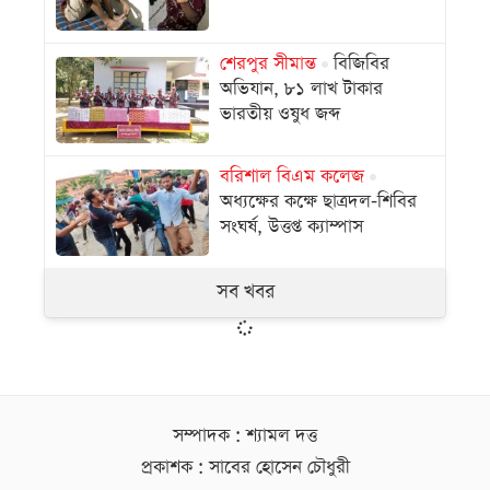
শেরপুর সীমান্ত
বিজিবির
অভিযান, ৮১ লাখ টাকার
ভারতীয় ওষুধ জব্দ
বরিশাল বিএম কলেজ
অধ্যক্ষের কক্ষে ছাত্রদল-শিবির
সংঘর্ষ, উত্তপ্ত ক্যাম্পাস
সব খবর
সম্পাদক : শ্যামল দত্ত
প্রকাশক : সাবের হোসেন চৌধুরী