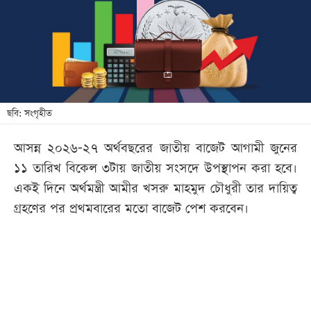
খেলা
বিনোদন
লাইফ
স্টাইল
শিক্ষা
ছবি: সংগৃহীত
তথ্যপ্রযুক্তি
আসন্ন ২০২৬-২৭ অর্থবছরের জাতীয় বাজেট আগামী জুনের
সব
১১ তারিখ বিকেল ৩টায় জাতীয় সংসদে উপস্থাপন করা হবে।
বিভাগ
একই দিনে অর্থমন্ত্রী আমীর খসরু মাহমুদ চৌধুরী তার দায়িত্ব
গ্রহণের পর প্রথমবারের মতো বাজেট পেশ করবেন।
ছবি
ভিডিও
আর্কাইভ