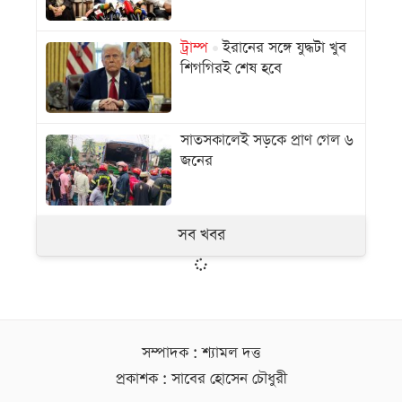
ট্রাম্প
ইরানের সঙ্গে যুদ্ধটা খুব
শিগগিরই শেষ হবে
সাতসকালেই সড়কে প্রাণ গেল ৬
জনের
সব খবর
সম্পাদক : শ্যামল দত্ত
প্রকাশক : সাবের হোসেন চৌধুরী