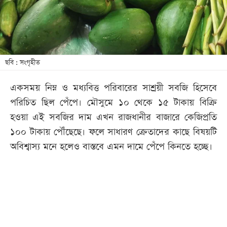
খেলা
বিনোদন
লাইফ
স্টাইল
ছবি : সংগৃহীত
শিক্ষা
একসময় নিম্ন ও মধ্যবিত্ত পরিবারের সাশ্রয়ী সবজি হিসেবে
তথ্যপ্রযুক্তি
পরিচিত ছিল পেঁপে। মৌসুমে ১০ থেকে ১৫ টাকায় বিক্রি
সব
হওয়া এই সবজির দাম এখন রাজধানীর বাজারে কেজিপ্রতি
বিভাগ
১০০ টাকায় পৌঁছেছে। ফলে সাধারণ ক্রেতাদের কাছে বিষয়টি
অবিশ্বাস্য মনে হলেও বাস্তবে এমন দামে পেঁপে কিনতে হচ্ছে।
ছবি
ভিডিও
আর্কাইভ