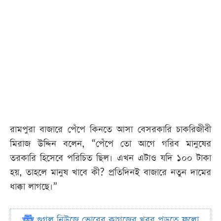
রামপুরা বাজারে পেঁপে কিনতে আসা বেসরকারি চাকরিজীবী
মিরাজ উদ্দিন বলেন, “পেঁপে তো আগে গরিব মানুষের
তরকারি হিসেবে পরিচিত ছিল। এখন এটাও যদি ১০০ টাকা
হয়, তাহলে মানুষ খাবে কী? প্রতিদিনই বাজারে নতুন দামের
ধাক্কা লাগছে।”
গুগল নিউজে ভোরের কাগজের খবর পড়তে ফলো