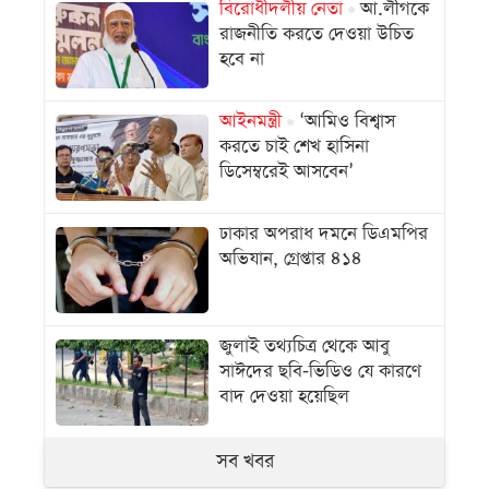
বিরোধীদলীয় নেতা
আ.লীগকে
রাজনীতি করতে দেওয়া উচিত
হবে না
আইনমন্ত্রী
‘আমিও বিশ্বাস
করতে চাই শেখ হাসিনা
ডিসেম্বরেই আসবেন’
ঢাকার অপরাধ দমনে ডিএমপির
অভিযান, গ্রেপ্তার ৪১৪
জুলাই তথ্যচিত্র থেকে আবু
সাঈদের ছবি-ভিডিও যে কারণে
বাদ দেওয়া হয়েছিল
সব খবর