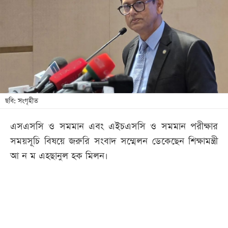
খেলা
বিনোদন
লাইফ
স্টাইল
শিক্ষা
তথ্যপ্রযুক্তি
ছবি: সংগৃহীত
সব
এসএসসি ও সমমান এবং এইচএসসি ও সমমান পরীক্ষার
বিভাগ
সময়সূচি বিষয়ে জরুরি সংবাদ সম্মেলন ডেকেছেন শিক্ষামন্ত্রী
আ ন ম এহছানুল হক মিলন।
ছবি
ভিডিও
আর্কাইভ