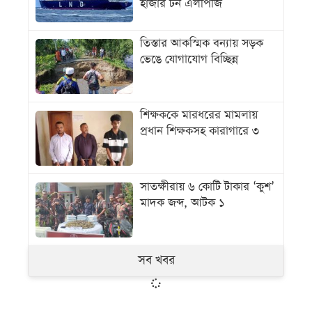
হাজার টন এলপিজি
তিস্তার আকস্মিক বন্যায় সড়ক
ভেঙে যোগাযোগ বিচ্ছিন্ন
শিক্ষককে মারধরের মামলায়
প্রধান শিক্ষকসহ কারাগারে ৩
সাতক্ষীরায় ৬ কোটি টাকার ‘কুশ’
মাদক জব্দ, আটক ১
সব খবর