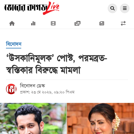
×
বিনোদন
‘উসকানিমূলক’ পোস্ট, পরমব্রত-
স্বস্তিকার বিরুদ্ধে মামলা
প্রচ্ছদ
জাতীয়
বিনোদন ডেস্ক
প্রকাশ: ২৩ মে ২০২৬, ০৯:২০ পিএম
রাজনীতি
অর্থনীতি
আন্তর্জাতিক
সারাদেশ