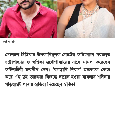
খেলা
বিনোদন
লাইফ
স্টাইল
শিক্ষা
ফাইল ছবি
তথ্যপ্রযুক্তি
সোশ্যাল মিডিয়ায় উসকানিমূলক পোস্টের অভিযোগে পরমব্রত
সব
চট্টোপাধ্যায় ও স্বস্তিকা মুখোপাধ্যায়ের নামে মামলা করেছেন
বিভাগ
আইনজীবী জয়দীপ সেন। ‘রগড়ানি দিবস’ মন্তব্যকে কেন্দ্র
করে এই দুই তারকার বিরুদ্ধে দায়ের হওয়া মামলায় শনিবার
ছবি
গড়িয়াহাট থানায় হাজিরা দিয়েছেন স্বস্তিকা।
ভিডিও
আর্কাইভ