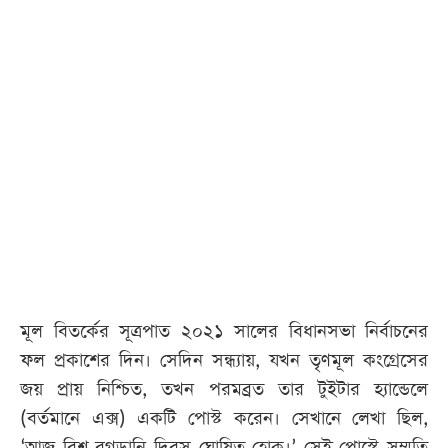
মূল বিতর্কের সূত্রপাত ২০২১ সালের বিধানসভা নির্বাচনের
ফল প্রকাশের দিন। সেদিন সন্ধ্যায়, যখন তৃণমূল কংগ্রেসের
জয় প্রায় নিশ্চিত, তখন পরমব্রত তার টুইটার হ্যান্ডেলে
(বর্তমানে এক্স) একটি পোস্ট করেন। সেখানে লেখা ছিল,
‘আজ বিশ্ব রগড়ানি দিবস ঘোষিত হোক।’ সেই পোস্টে সম্মতি