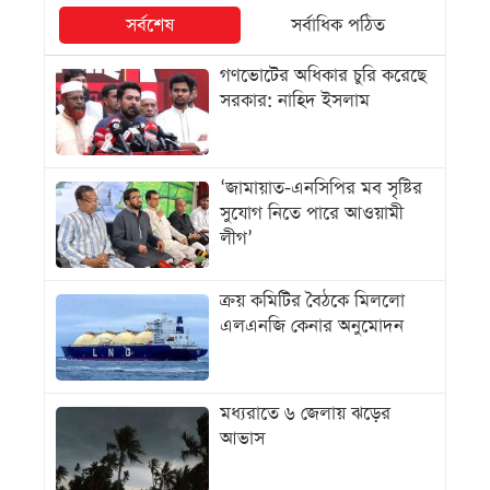
সর্বশেষ
সর্বাধিক পঠিত
গণভোটের অধিকার চুরি করেছে
সরকার: নাহিদ ইসলাম
‘জামায়াত-এনসিপির মব সৃষ্টির
সুযোগ নিতে পারে আওয়ামী
লীগ’
ক্রয় কমিটির বৈঠকে মিললো
এলএনজি কেনার অনুমোদন
মধ্যরাতে ৬ জেলায় ঝড়ের
আভাস