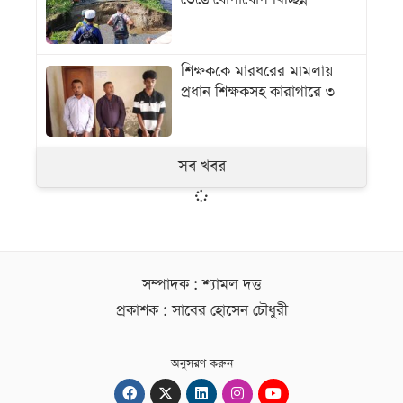
শিক্ষককে মারধরের মামলায়
প্রধান শিক্ষকসহ কারাগারে ৩
সব খবর
সম্পাদক : শ্যামল দত্ত
প্রকাশক : সাবের হোসেন চৌধুরী
অনুসরণ করুন