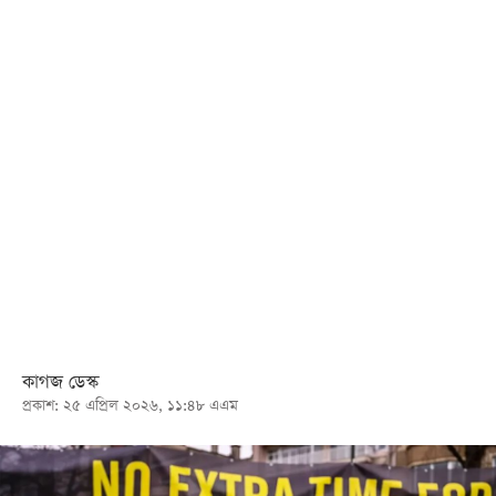
খেলা
বিনোদন
লাইফ
স্টাইল
শিক্ষা
তথ্যপ্রযুক্তি
সব
বিভাগ
ছবি
কাগজ ডেস্ক
প্রকাশ: ২৫ এপ্রিল ২০২৬, ১১:৪৮ এএম
ভিডিও
আর্কাইভ