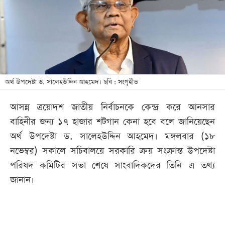
খেলা
বিনোদন
লাইফ
স্টাইল
শিক্ষা
অর্থ উপদেষ্টা ড. সালেহউদ্দিন আহমেদ। ছবি : সংগৃহীত
তথ্যপ্রযুক্তি
আসন্ন ত্রয়োদশ জাতীয় নির্বাচনকে কেন্দ্র করে আনসার
সব
বাহিনীর জন্য ১৭ হাজার শটগান কেনা হবে বলে জানিয়েছেন
বিভাগ
অর্থ উপদেষ্টা ড. সালেহউদ্দিন আহমেদ। মঙ্গলবার (১৮
নভেম্বর) সকালে সচিবালয়ে সরকারি ক্রয় সংক্রান্ত উপদেষ্টা
ছবি
পরিষদ কমিটির সভা শেষে সাংবাদিকদের তিনি এ তথ্য
জানান।
ভিডিও
আর্কাইভ