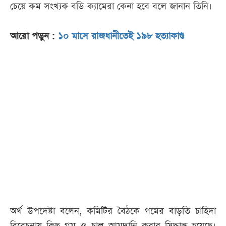
চেয়ে কম সংখ্যক বডি ক্যামেরা কেনা হবে বলে জানান তিনি।
আরো পড়ুন :
১০ মাসে রাজধানীতেই ১৯৮ হত্যাকাণ্ড
অর্থ উপদেষ্টা বলেন, কমিটির বৈঠকে গমের বাড়তি চাহিদা
বিবেচনায় কিছু গম ও চাল আমদানি করার সিদ্ধান্ত হয়েছে।