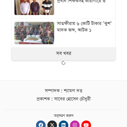
প্রধান শিক্ষকসহ কারাগারে ৩
সাতক্ষীরায় ৬ কোটি টাকার ‘কুশ’
মাদক জব্দ, আটক ১
সব খবর
সম্পাদক : শ্যামল দত্ত
প্রকাশক : সাবের হোসেন চৌধুরী
অনুসরণ করুন