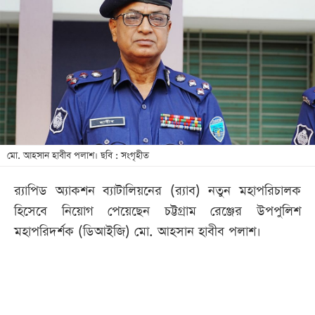
আজকের
পত্রিকা
ই-
পেপার
মো. আহসান হাবীব পলাশ। ছবি : সংগৃহীত
র‌্যাপিড অ্যাকশন ব্যাটালিয়নের (র‌্যাব) নতুন মহাপরিচালক
হিসেবে নিয়োগ পেয়েছেন চট্টগ্রাম রেঞ্জের উপপুলিশ
মহাপরিদর্শক (ডিআইজি) মো. আহসান হাবীব পলাশ।