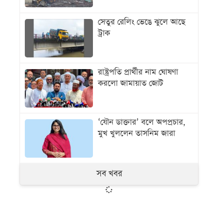
সেতুর রেলিং ভেঙে ঝুলে আছে
ট্রাক
রাষ্ট্রপতি প্রার্থীর নাম ঘোষণা
করলো জামায়াত জোট
‘যৌন ডাক্তার’ বলে অপপ্রচার,
মুখ খুললেন তাসনিম জারা
সব খবর