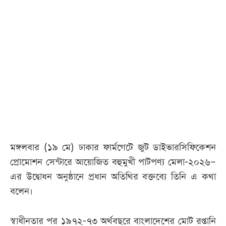
আজকের
পত্রিকা
ই-
পেপার
মঙ্গলবার (১৯ মে) ঢাকার ফার্মগেটে জুট ডাইভারসিফিকেশন
প্রোমোশন সেন্টারে আয়োজিত বহুমুখী পাটপণ্য মেলা-২০২৬–
এর উদ্বোধন অনুষ্ঠানে প্রধান অতিথির বক্তব্যে তিনি এ কথা
বলেন।
স্বাধীনতার পর ১৯৭২-৭৩ অর্থবছরে বাংলাদেশের মোট রপ্তানি