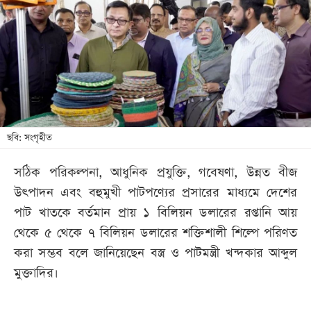
খেলা
বিনোদন
লাইফ
স্টাইল
শিক্ষা
তথ্যপ্রযুক্তি
ছবি: সংগৃহীত
সব
সঠিক পরিকল্পনা, আধুনিক প্রযুক্তি, গবেষণা, উন্নত বীজ
বিভাগ
উৎপাদন এবং বহুমুখী পাটপণ্যের প্রসারের মাধ্যমে দেশের
পাট খাতকে বর্তমান প্রায় ১ বিলিয়ন ডলারের রপ্তানি আয়
ছবি
থেকে ৫ থেকে ৭ বিলিয়ন ডলারের শক্তিশালী শিল্পে পরিণত
করা সম্ভব বলে জানিয়েছেন বস্ত্র ও পাটমন্ত্রী খন্দকার আব্দুল
ভিডিও
মুক্তাদির।
আর্কাইভ