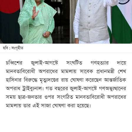
খেলা
বিনোদন
লাইফ
স্টাইল
শিক্ষা
ছবি : সংগৃহীত
তথ্যপ্রযুক্তি
চব্বিশের জুলাই-আগস্টে সংঘটিত গণহত্যার দায়ে
সব
মানবতাবিরোধী অপরাধের মামলায় সাবেক প্রধানমন্ত্রী শেখ
বিভাগ
হাসিনার বিরুদ্ধে মৃত্যুদণ্ডের রায় ঘোষণা করেছেন আন্তর্জাতিক
অপরাধ ট্রাইব্যুনাল। গত বছরের জুলাই-আগস্টে গণঅভ্যুত্থানের
ছবি
সময় ছাত্র-জনতার ওপর সংগঠিত মানবতাবিরোধী অপরাধের
মামলায় তার এই সাজা ঘোষণা করা হয়েছে।
ভিডিও
আর্কাইভ