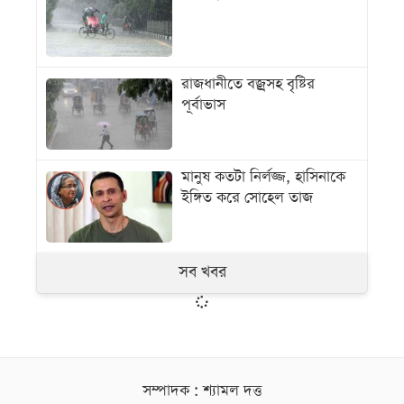
রাজধানীতে বজ্রসহ বৃষ্টির
পূর্বাভাস
মানুষ কতটা নির্লজ্জ, হাসিনাকে
ইঙ্গিত করে সোহেল তাজ
সব খবর
সম্পাদক : শ্যামল দত্ত