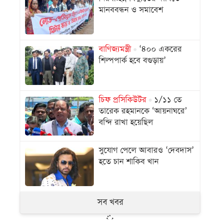
মানববন্ধন ও সমাবেশ
বাণিজ্যমন্ত্রী
‘৪০০ একরের
শিল্পপার্ক হবে বগুড়ায়’
চিফ প্রসিকিউটর
১/১১ তে
তারেক রহমানকে ‘আয়নাঘরে’
বন্দি রাখা হয়েছিল
সুযোগ পেলে আবারও ‘দেবদাস’
হতে চান শাকিব খান
সব খবর