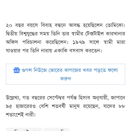
২০ বছর বয়সে বিবাহ বন্ধনে আবদ্ধ হয়েছিলেন তোমিকো।
দ্বিতীয় বিশ্বযুদ্ধের সময় তিনি তার স্বামীর টেক্সটাইল কারখানার
অফিস পরিচালনা করেছিলেন। ১৯৭৯ সালে স্বামী মারা
যাওয়ার পর তিনি নারায় একাকি বসবাস করতেন।
গুগল নিউজে ভোরের কাগজের খবর পড়তে ফলো
করুন
উল্লেখ্য, গত বছরের সেপ্টেম্বর পর্যন্ত হিসাব অনুযায়ী, জাপানে
৯৫ হাজারেরও বেশি শতবর্ষী মানুষ রয়েছেন, যাদের ৮৮
শতাংশেই নারী।