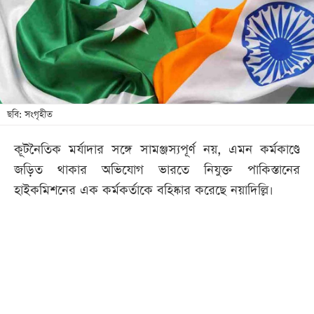
খেলা
বিনোদন
লাইফ
স্টাইল
শিক্ষা
ছবি: সংগৃহীত
তথ্যপ্রযুক্তি
কূটনৈতিক মর্যাদার সঙ্গে সামঞ্জস্যপূর্ণ নয়, এমন কর্মকাণ্ডে
সব
জড়িত থাকার অভিযোগ ভারতে নিযুক্ত পাকিস্তানের
বিভাগ
হাইকমিশনের এক কর্মকর্তাকে বহিষ্কার করেছে নয়াদিল্লি।
ছবি
ভিডিও
আর্কাইভ