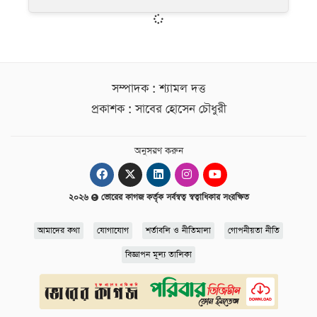
সম্পাদক : শ্যামল দত্ত
প্রকাশক : সাবের হোসেন চৌধুরী
অনুসরণ করুন
২০২৬
ভোরের কাগজ কর্তৃক সর্বস্বত্ব স্বত্বাধিকার সংরক্ষিত
আমাদের কথা
যোগাযোগ
শর্তাবলি ও নীতিমালা
গোপনীয়তা নীতি
বিজ্ঞাপন মূল্য তালিকা