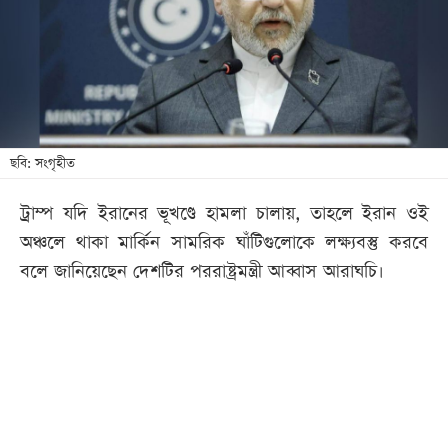
খেলা
বিনোদন
লাইফ
স্টাইল
শিক্ষা
ছবি: সংগৃহীত
তথ্যপ্রযুক্তি
ট্রাম্প যদি ইরানের ভূখণ্ডে হামলা চালায়, তাহলে ইরান ওই
সব
অঞ্চলে থাকা মার্কিন সামরিক ঘাঁটিগুলোকে লক্ষ্যবস্তু করবে
বিভাগ
বলে জানিয়েছেন দেশটির পররাষ্ট্রমন্ত্রী আব্বাস আরাঘচি।
ছবি
ভিডিও
আর্কাইভ