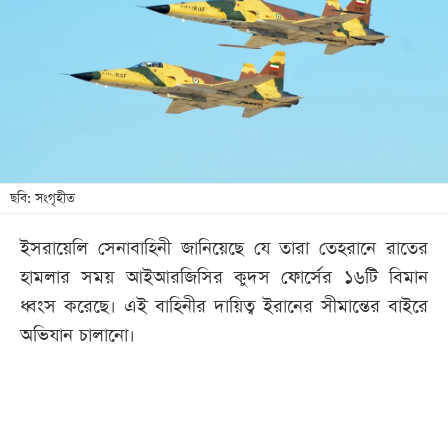
খেলা
বিনোদন
লাইফ
স্টাইল
শিক্ষা
তথ্যপ্রযুক্তি
ছবি: সংগৃহীত
সব
ইসরায়েলি সেনাবাহিনী জানিয়েছে যে তারা তেহরানে রাতের
বিভাগ
হামলার সময় আইআরজিসির কুদস ফোর্সের ১৬টি বিমান
ধ্বংস করেছে। এই বাহিনীর দায়িত্ব ইরানের সীমান্তের বাইরে
ছবি
অভিযান চালানো।
ভিডিও
আর্কাইভ