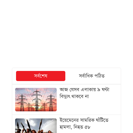
সর্বশেষ
সর্বাধিক পঠিত
আজ যেসব এলাকায় ৯ ঘণ্টা
বিদ্যুৎ থাকবে না
ইয়েমেনের সামরিক ঘাঁটিতে
হামলা, নিহত ৫৮