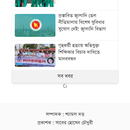
প্রস্তাবিত জ্বালানি তেল
নীতিমালায় বিশেষ সুবিধার
সুযোগ নেই: জ্বালানি বিভাগ
গৃহকর্মী হত্যায় অভিযুক্ত
শিক্ষিকার বিচার দাবিতে
মানববন্ধন
সব খবর
সম্পাদক : শ্যামল দত্ত
প্রকাশক : সাবের হোসেন চৌধুরী