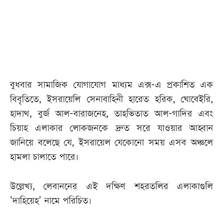
আজকের
পত্রিকা
ই-
পেপার
বুধবার সামাজিক যোগাযোগ মাধ্যম এক্স-এ প্রকাশিত এক
বিবৃতিতে, ইসরায়েলি সেনাবাহিনী হারেত হরিক, ঘোবেইরি,
হাদাথ, বুর্জ আল-বারাজনেহ, তাহভিতাত আল-গাদির এবং
চিয়াহ এলাকার লোকজনকে দ্রুত সরে যাওয়ার আহ্বান
জানিয়ে বলেছে যে, ইসরায়েল যেকোনো সময় এসব অঞ্চলে
হামলা চালাতে পারে।
উল্লেখ্য, লেবাননের এই দক্ষিণ শহরতলির এলাকাগুলি
'দাহিয়েহ' নামে পরিচিত।