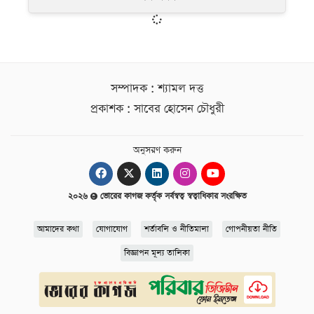
সম্পাদক : শ্যামল দত্ত
প্রকাশক : সাবের হোসেন চৌধুরী
অনুসরণ করুন
২০২৬
ভোরের কাগজ কর্তৃক সর্বস্বত্ব স্বত্বাধিকার সংরক্ষিত
আমাদের কথা
যোগাযোগ
শর্তাবলি ও নীতিমালা
গোপনীয়তা নীতি
বিজ্ঞাপন মূল্য তালিকা