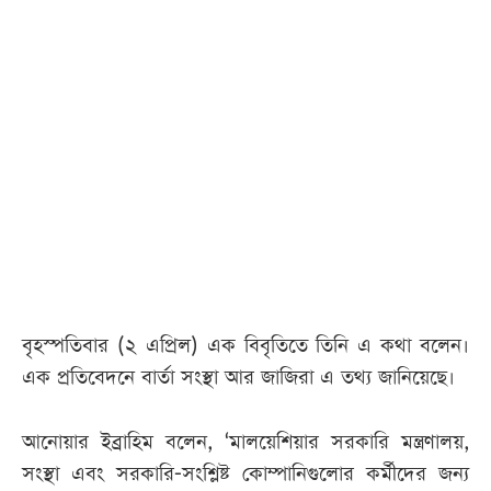
আজকের
পত্রিকা
ই-
পেপার
বৃহস্পতিবার (২ এপ্রিল) এক বিবৃতিতে তিনি এ কথা বলেন।
এক প্রতিবেদনে বার্তা সংস্থা আর জাজিরা এ তথ্য জানিয়েছে।
আনোয়ার ইব্রাহিম বলেন, ‘মালয়েশিয়ার সরকারি মন্ত্রণালয়,
সংস্থা এবং সরকারি-সংশ্লিষ্ট কোম্পানিগুলোর কর্মীদের জন্য