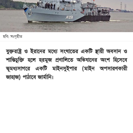
খেলা
বিনোদন
লাইফ
স্টাইল
ছবি: সংগৃহীত
শিক্ষা
যুক্তরাষ্ট্র ও ইরানের মধ্যে সংঘাতের একটি স্থায়ী অবসান ও
তথ্যপ্রযুক্তি
শান্তিচুক্তি হলে হরমুজ প্রণালিতে অভিযানের অংশ হিসেবে
সব
ভূমধ্যসাগরে একটি মাইনসুইপার (মাইন অপসারণকারী
বিভাগ
জাহাজ) পাঠাবে জার্মানি।
ছবি
ভিডিও
আর্কাইভ