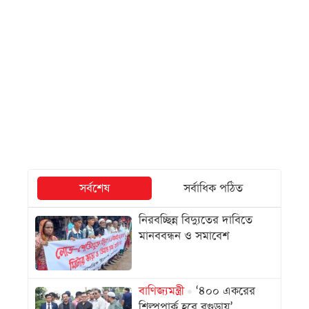
সর্বশেষ
সর্বাধিক পঠিত
নিরবচ্ছিন্ন বিদ্যুতের দাবিতে
মানববন্ধন ও সমাবেশ
বাণিজ্যমন্ত্রী
‘৪০০ একরের
শিল্পপার্ক হবে বগুড়ায়’