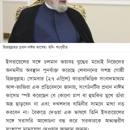
খেলা
বিনোদন
লাইফ
স্টাইল
শিক্ষা
হিজবুল্লাহর প্রধান নাঈম কাসেম। ছবি- সংগৃহীত
তথ্যপ্রযুক্তি
ইসরায়েলের সঙ্গে চলমান ভয়াবহ যুদ্ধের মধ্যেই নিজেদের
সব
অনমনীয় অবস্থান পুনর্ব্যক্ত করেছে লেবাননের সশস্ত্র গোষ্ঠী
বিভাগ
হিজবুল্লাহ। সোমবার (২৭ এপ্রিল) কাতারভিত্তিক সংবাদমাধ্যম
আল-জাজিরা এক প্রতিবেদনে জানায়, সংগঠনটির প্রধান নাঈম
ছবি
কাসেম স্পষ্ট করেছেন যে কোনো চাপ বা হুমকির মুখে তাঁরা
অস্ত্র ছাড়বেন না এবং দখলদার বাহিনীর সামনে মাথা নত
ভিডিও
করবেন না। বৈরুতে দেওয়া এক ভাষণে তিনি ইসরায়েলের
সঙ্গে সরাসরি আলোচনা বন্ধ করে সরকারকে অভ্যন্তরীণ
আর্কাইভ
সংলাপে মনোযোগ দেওয়ার আহ্বান জানান।