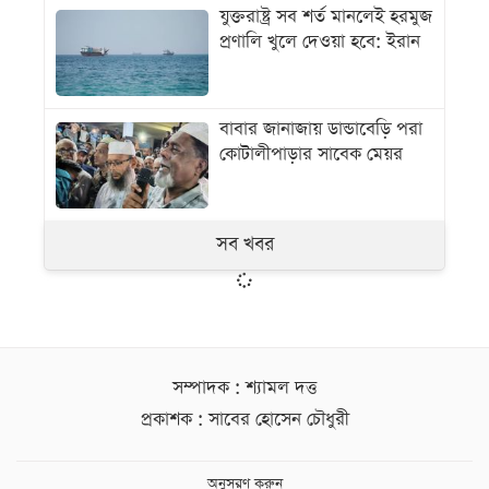
যুক্তরাষ্ট্র সব শর্ত মানলেই হরমুজ
প্রণালি খুলে দেওয়া হবে: ইরান
বাবার জানাজায় ডান্ডাবেড়ি পরা
কোটালীপাড়ার সাবেক মেয়র
সব খবর
সম্পাদক : শ্যামল দত্ত
প্রকাশক : সাবের হোসেন চৌধুরী
অনুসরণ করুন