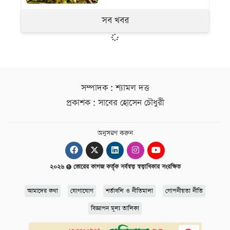
সব খবর
সম্পাদক : শ্যামল দত্ত
প্রকাশক : সাবের হোসেন চৌধুরী
অনুসরণ করুন
২০২৬
ভোরের কাগজ কর্তৃক সর্বস্বত্ব স্বত্বাধিকার সংরক্ষিত
আমাদের কথা
যোগাযোগ
শর্তাবলি ও নীতিমালা
গোপনীয়তা নীতি
বিজ্ঞাপন মূল্য তালিকা