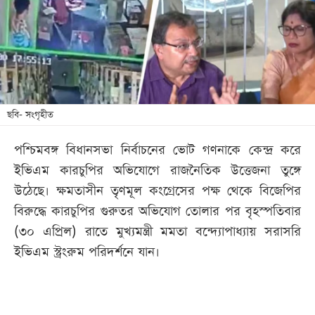
খেলা
বিনোদন
লাইফ
স্টাইল
শিক্ষা
ছবি- সংগৃহীত
তথ্যপ্রযুক্তি
পশ্চিমবঙ্গ বিধানসভা নির্বাচনের ভোট গণনাকে কেন্দ্র করে
সব
ইভিএম কারচুপির অভিযোগে রাজনৈতিক উত্তেজনা তুঙ্গে
বিভাগ
উঠেছে। ক্ষমতাসীন তৃণমূল কংগ্রেসের পক্ষ থেকে বিজেপির
বিরুদ্ধে কারচুপির গুরুতর অভিযোগ তোলার পর বৃহস্পতিবার
ছবি
(৩০ এপ্রিল) রাতে মুখ্যমন্ত্রী মমতা বন্দ্যোপাধ্যায় সরাসরি
ইভিএম স্ট্রংরুম পরিদর্শনে যান।
ভিডিও
আর্কাইভ