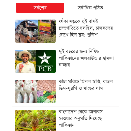
সর্বশেষ
সর্বাধিক পঠিত
ফাঁকা সড়কে দুই বাসই
দ্রুতগতিতে চলছিল, চালকদের
চোখে ছিল ঘুম: পুলিশ
দুই বছরের জন্য নিষিদ্ধ
পাকিস্তানের অলরাউন্ডার হামজা
নাজার
কাঁচা মরিচে মিলল স্বস্তি, বাড়ল
ডিম-মুরগি ও মাছের দাম
বাংলাদেশ থেকে আনারস
নেওয়ার অনুমতি দিয়েছে
পাকিস্তান