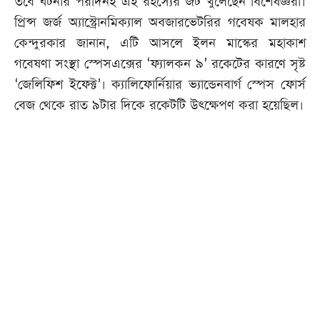
তবে ঘটনার পরদিনই এই রহস্যের জট খুলেছেন বিশেষজ্ঞরা।
প্রিন্স জর্জ অ্যাস্ট্রোনমিক্যাল অবজারভেটরির গবেষক মালহার
কেন্দুরকার জানান, এটি আসলে ইলন মাস্কের মহাকাশ
গবেষণা সংস্থা স্পেসএক্সের ‘ফ্যালকন ৯’ রকেটের কারণে সৃষ্ট
‘জেলিফিশ ইফেক্ট’। ক্যালিফোর্নিয়ার ভ্যান্ডেনবার্গ স্পেস ফোর্স
বেজ থেকে রাত ৯টার দিকে রকেটটি উৎক্ষেপণ করা হয়েছিল।