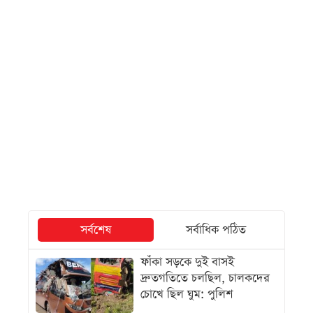
সর্বশেষ
সর্বাধিক পঠিত
ফাঁকা সড়কে দুই বাসই
দ্রুতগতিতে চলছিল, চালকদের
চোখে ছিল ঘুম: পুলিশ