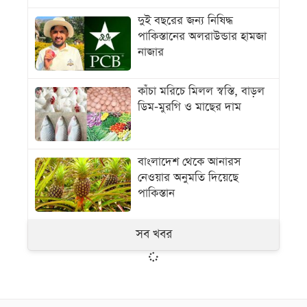
দুই বছরের জন্য নিষিদ্ধ
পাকিস্তানের অলরাউন্ডার হামজা
নাজার
কাঁচা মরিচে মিলল স্বস্তি, বাড়ল
ডিম-মুরগি ও মাছের দাম
বাংলাদেশ থেকে আনারস
নেওয়ার অনুমতি দিয়েছে
পাকিস্তান
সব খবর