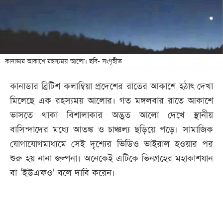
খেলা
বিনোদন
লাইফ
স্টাইল
কানাডার আকাশে রহস্যময় আলো। ছবি- সংগৃহীত
শিক্ষা
কানাডার ব্রিটিশ কলাম্বিয়া প্রদেশের রাতের আকাশে হঠাৎ দেখা
তথ্যপ্রযুক্তি
মিলেছে এক রহস্যময় আলোর। গত মঙ্গলবার রাতে আকাশে
সব
ভাসতে থাকা বিশালাকার অদ্ভুত আলো দেখে স্থানীয়
বিভাগ
বাসিন্দাদের মধ্যে আতঙ্ক ও চাঞ্চল্য ছড়িয়ে পড়ে। সামাজিক
যোগাযোগমাধ্যমে সেই দৃশ্যের ভিডিও ভাইরাল হওয়ার পর
ছবি
শুরু হয় নানা জল্পনা। অনেকেই এটিকে ভিনগ্রহের মহাকাশযান
বা ‘ইউএফও’ বলে দাবি করেন।
ভিডিও
আর্কাইভ