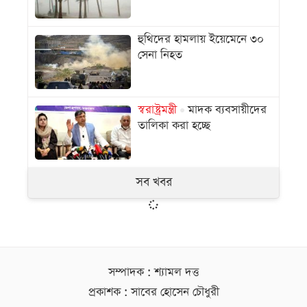
হুথিদের হামলায় ইয়েমেনে ৩০
সেনা নিহত
স্বরাষ্ট্রমন্ত্রী
মাদক ব্যবসায়ীদের
তালিকা করা হচ্ছে
সব খবর
সম্পাদক : শ্যামল দত্ত
প্রকাশক : সাবের হোসেন চৌধুরী