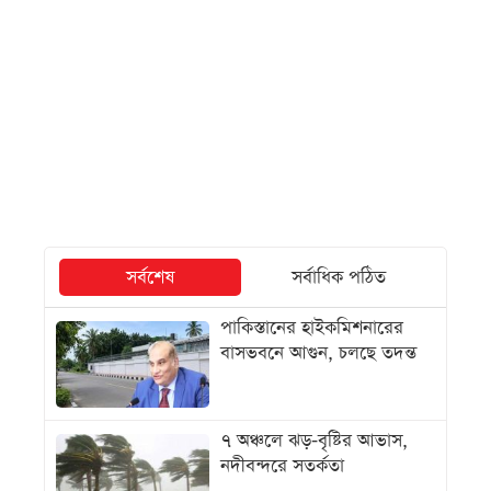
সর্বশেষ
সর্বাধিক পঠিত
পাকিস্তানের হাইকমিশনারের
বাসভবনে আগুন, চলছে তদন্ত
৭ অঞ্চলে ঝড়-বৃষ্টির আভাস,
নদীবন্দরে সতর্কতা