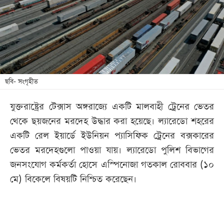
খেলা
বিনোদন
লাইফ
স্টাইল
শিক্ষা
ছবি- সংগৃহীত
তথ্যপ্রযুক্তি
যুক্তরাষ্ট্রের টেক্সাস অঙ্গরাজ্যে একটি মালবাহী ট্রেনের ভেতর
সব
থেকে ছয়জনের মরদেহ উদ্ধার করা হয়েছে। ল্যারেডো শহরের
বিভাগ
একটি রেল ইয়ার্ডে ইউনিয়ন প্যাসিফিক ট্রেনের বক্সকারের
ভেতর মরদেহগুলো পাওয়া যায়। ল্যারেডো পুলিশ বিভাগের
ছবি
জনসংযোগ কর্মকর্তা হোসে এস্পিনোজা গতকাল রোববার (১০
মে) বিকেলে বিষয়টি নিশ্চিত করেছেন।
ভিডিও
আর্কাইভ