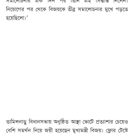
সমালোচনার এক দিন পর তিনি এই সিদ্ধান্ত নিলেন।
নিয়োগের পর থেকে বিজয়কে তীব্র সমালোচনার মুখে পড়তে
হয়েছিলো।’
তামিলনাড়ু বিধানসভায় অনুষ্ঠিত আস্থা ভোটে প্রত্যাশার চেয়েও
বেশি সমর্থন নিয়ে জয়ী হয়েছেন মুখ্যমন্ত্রী বিজয়। ফ্লোর টেস্টে