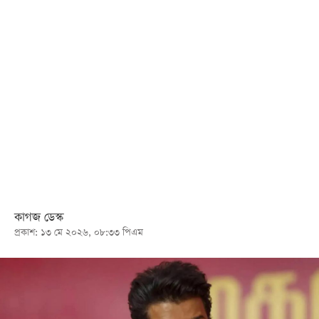
খেলা
বিনোদন
লাইফ
স্টাইল
শিক্ষা
তথ্যপ্রযুক্তি
সব
বিভাগ
কাগজ ডেস্ক
ছবি
প্রকাশ: ১৩ মে ২০২৬, ০৮:৩৩ পিএম
ভিডিও
আর্কাইভ