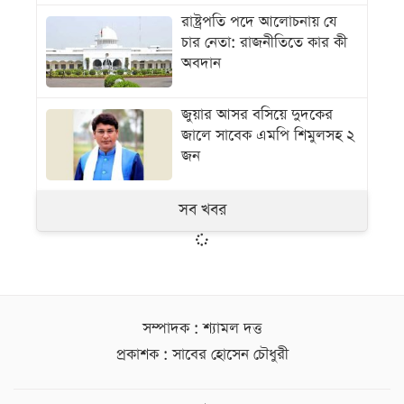
রাষ্ট্রপতি পদে আলোচনায় যে
চার নেতা: রাজনীতিতে কার কী
অবদান
জুয়ার আসর বসিয়ে দুদকের
জালে সাবেক এমপি শিমুলসহ ২
জন
সব খবর
সম্পাদক : শ্যামল দত্ত
প্রকাশক : সাবের হোসেন চৌধুরী