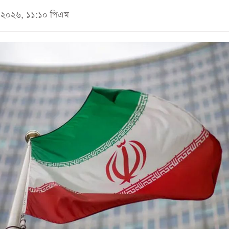
মে ২০২৬, ১১:১০ পিএম