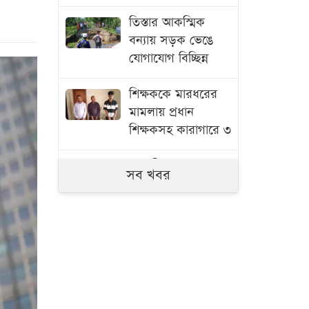
তিস্তার আকস্মিক
বন্যায় সড়ক ভেঙে
যোগাযোগ বিচ্ছিন্ন
শিক্ষককে মারধরের
মামলায় প্রধান
শিক্ষকসহ কারাগারে ৩
সাতক্ষীরায় ৬ কোটি
সব খবর
টাকার ‘কুশ’ মাদক
জব্দ, আটক ১
জুলাই গণঅভ্যুত্থানের
তথ্যচিত্রে ত্রুটি,
মুক্তিযুদ্ধ মন্ত্রণালয়ের
দুঃখ প্রকাশ