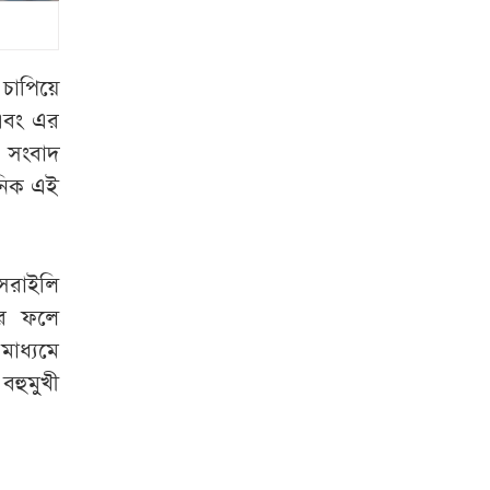
রাষ্ট্রপতি হতে লাগবে
যেসব যোগ্যতা
 চাপিয়ে
রাষ্ট্রপতি নির্বাচনের
 এবং এর
ভোটার তালিকা প্রকাশ
 সংবাদ
-নিক এই
বিটিভির মহাপরিচালক
হলেন কাজী জেসিন
ইসরাইলি
চুরির চেষ্টা ব্যর্থ,
শিকলে বেঁধে রাখা
এর ফলে
হলো যুবককে
াধ্যমে
বহুমুখী
শেরপুর সীমান্ত
বিজিবির অভিযান, ৮১
লাখ টাকার ভারতীয়
ওষুধ জব্দ