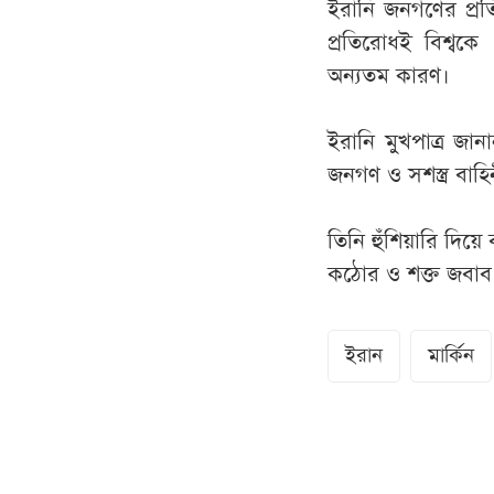
ইরানি জনগণের প্রত
প্রতিরোধই বিশ্বক
অন্যতম কারণ।
ইরানি মুখপাত্র জান
জনগণ ও সশস্ত্র বাহিনী
তিনি হুঁশিয়ারি দিয়
কঠোর ও শক্ত জবাব দি
ইরান
মার্কিন