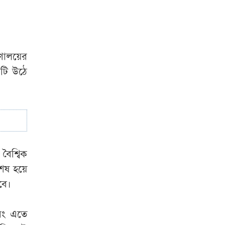
রণালয়ের
য়টি উঠে
বৈশ্বিক
শেষ হয়ে
বে।
বং এতে