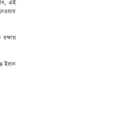
াবি, এই
নেওয়ার
 রক্ষায়
ধে ইরান