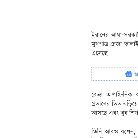
ইরানের আধা-সরকারি 
মুখপাত্র রেজা তাল
এসেছে।
গ
রেজা তালাই-নিক বল
প্রভাবের ভিত নড়িয়ে
আসছে এবং খুব শিগগি
তিনি আরও বলেন, ২