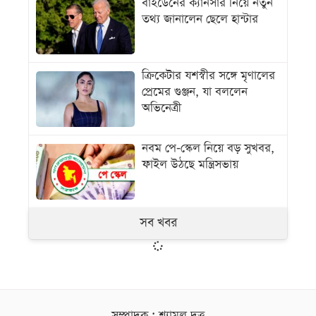
বাইডেনের ক্যানসার নিয়ে নতুন
তথ্য জানালেন ছেলে হান্টার
ক্রিকেটার যশস্বীর সঙ্গে মৃণালের
প্রেমের গুঞ্জন, যা বললেন
অভিনেত্রী
নবম পে-স্কেল নিয়ে বড় সুখবর,
ফাইল উঠছে মন্ত্রিসভায়
সব খবর
সম্পাদক : শ্যামল দত্ত