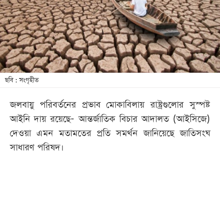
খেলা
বিনোদন
লাইফ
স্টাইল
শিক্ষা
ছবি : সংগৃহীত
তথ্যপ্রযুক্তি
জলবায়ু পরিবর্তনের প্রভাব মোকাবিলায় রাষ্ট্রগুলোর সুস্পষ্ট
সব
আইনি দায় রয়েছে- আন্তর্জাতিক বিচার আদালত (আইসিজে)
বিভাগ
দেওয়া এমন মতামতের প্রতি সমর্থন জানিয়েছে জাতিসংঘ
সাধারণ পরিষদ।
ছবি
ভিডিও
আর্কাইভ