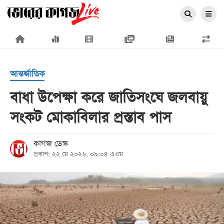
×
আন্তর্জাতিক
বাধা উপেক্ষা করে জাতিসংঘে জলবায়ু
সংকট মোকাবিলার প্রস্তাব পাস
প্রচ্ছদ
জাতীয়
কাগজ ডেস্ক
প্রকাশ: ২২ মে ২০২৬, ০৯:০৪ এএম
রাজনীতি
অর্থনীতি
আন্তর্জাতিক
সারাদেশ