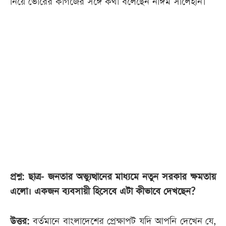
নিয়ে ভোরের কাগজের সঙ্গে কথা বলেছেন নাঈম সালেহীন।
আজকের
পত্রিকা
ই-
পেপার
প্রশ্ন: ছাত্র- জনতার অভ্যুত্থানের মাধ্যমে নতুন সরকার ক্ষমতায়
এলো। একজন ব্যবসায়ী হিসেবে এটা কীভাবে দেখছেন?
উত্তর:
বর্তমানে বাংলাদেশের প্রেক্ষাপট যদি আপনি দেখেন যে,