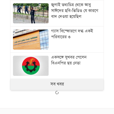
জুলাই তথ্যচিত্র থেকে আবু
সাঈদের ছবি-ভিডিও যে কারণে
বাদ দেওয়া হয়েছিল
গ্যাস বিস্ফোরণে দগ্ধ একই
পরিবারের ৩
একসঙ্গে সুখবর পেলেন
বিএনপির ছয় নেতা
সব খবর