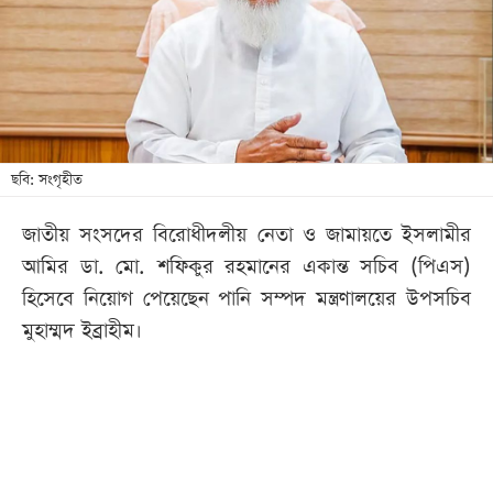
খেলা
বিনোদন
লাইফ
স্টাইল
শিক্ষা
ছবি: সংগৃহীত
তথ্যপ্রযুক্তি
জাতীয় সংসদের বিরোধীদলীয় নেতা ও জামায়তে ইসলামীর
সব
আমির ডা. মো. শফিকুর রহমানের একান্ত সচিব (পিএস)
বিভাগ
হিসেবে নিয়োগ পেয়েছেন পানি সম্পদ মন্ত্রণালয়ের উপসচিব
মুহাম্মদ ইব্রাহীম।
ছবি
ভিডিও
আর্কাইভ