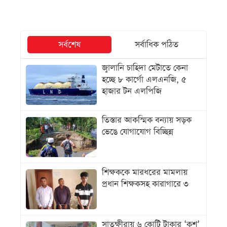
সর্বশেষ
সর্বাধিক পঠিত
জ্বালানি চাহিদা মেটাতে কেনা
হচ্ছে ৮ কার্গো এলএনজি, ৫
হাজার টন এলপিজি
তিস্তার আকস্মিক বন্যায় সড়ক
ভেঙে যোগাযোগ বিচ্ছিন্ন
শিক্ষককে মারধরের মামলায়
প্রধান শিক্ষকসহ কারাগারে ৩
সাতক্ষীরায় ৬ কোটি টাকার ‘কুশ’