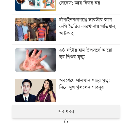
লেবেল: আর বিলম্ব নয়
চাঁপাইনবাবগঞ্জে ভারতীয় জাল
রুপি তৈরির কারখানায় অভিযান,
আটক ২
২৪ ঘন্টায় হাম উপসর্গে আরো
ছয় শিশুর মৃত্যু
অবশেষে সালমান শাহর মৃত্যু
নিয়ে মুখ খুললেন শাবনূর
সব খবর