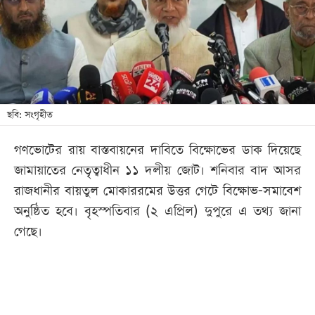
খেলা
বিনোদন
লাইফ
স্টাইল
শিক্ষা
ছবি: সংগৃহীত
তথ্যপ্রযুক্তি
গণভোটের রায় বাস্তবায়নের দাবিতে বিক্ষোভের ডাক দিয়েছে
সব
জামায়াতের নেতৃত্বাধীন ১১ দলীয় জোট। শনিবার বাদ আসর
বিভাগ
রাজধানীর বায়তুল মোকাররমের উত্তর গেটে বিক্ষোভ-সমাবেশ
অনুষ্ঠিত হবে। বৃহস্পতিবার (২ এপ্রিল) দুপুরে এ তথ্য জানা
ছবি
গেছে।
ভিডিও
আর্কাইভ