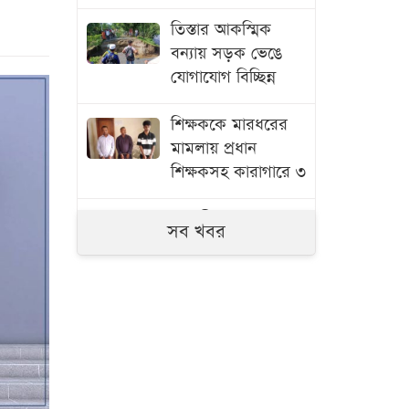
তিস্তার আকস্মিক
বন্যায় সড়ক ভেঙে
যোগাযোগ বিচ্ছিন্ন
শিক্ষককে মারধরের
মামলায় প্রধান
শিক্ষকসহ কারাগারে ৩
সাতক্ষীরায় ৬ কোটি
সব খবর
টাকার ‘কুশ’ মাদক
জব্দ, আটক ১
জুলাই গণঅভ্যুত্থানের
তথ্যচিত্রে ত্রুটি,
মুক্তিযুদ্ধ মন্ত্রণালয়ের
দুঃখ প্রকাশ