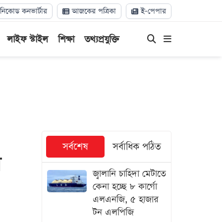
িকোড কনভার্টার
আজকের পত্রিকা
ই-পেপার
লাইফ স্টাইল
শিক্ষা
তথ্যপ্রযুক্তি
সর্বশেষ
সর্বাধিক পঠিত
র
জ্বালানি চাহিদা মেটাতে
কেনা হচ্ছে ৮ কার্গো
এলএনজি, ৫ হাজার
টন এলপিজি