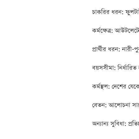
চাকরির ধরন: ফুলট
কর্মক্ষেত্র: আউটলেট
প্রার্থীর ধরন: নারী
বয়সসীমা: নির্ধারিত
কর্মস্থল: দেশের য
বেতন: আলোচনা সাপ
অন্যান্য সুবিধা: প্র