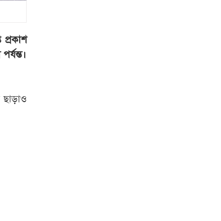
রাষ্ট্রপতি হতে লাগবে
যেসব যোগ্যতা
 প্রকাশ
রাষ্ট্রপতি নির্বাচনের
র্যন্ত।
ভোটার তালিকা প্রকাশ
বিটিভির মহাপরিচালক
ন ছাড়াও
হলেন কাজী জেসিন
চুরির চেষ্টা ব্যর্থ,
শিকলে বেঁধে রাখা
হলো যুবককে
শেরপুর সীমান্ত
বিজিবির অভিযান, ৮১
লাখ টাকার ভারতীয়
ওষুধ জব্দ