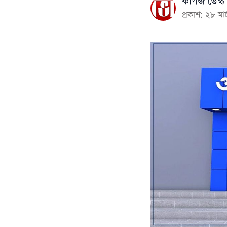
কাগজ ডেস্ক
প্রকাশ: ২৮ ম