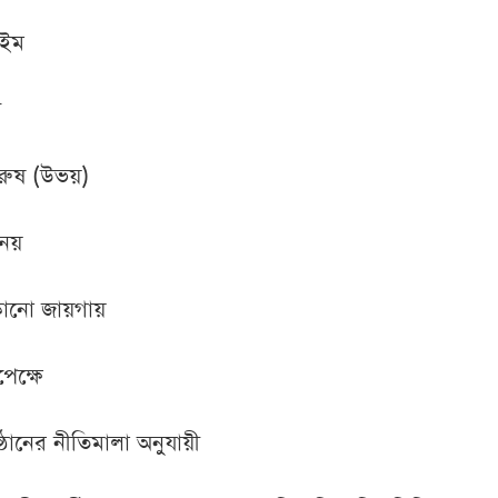
াইম
ে
-পুরুষ (উভয়)
 নয়
েকোনো জায়গায়
েক্ষে
তিষ্ঠানের নীতিমালা অনুযায়ী