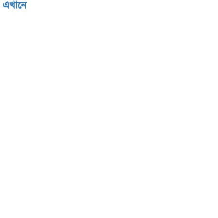
ে
এখানে