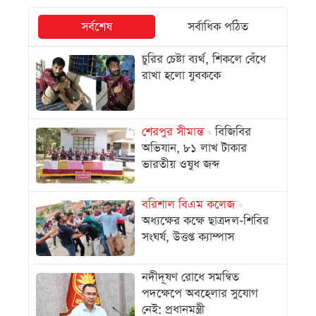
সর্বশেষ
সর্বাধিক পঠিত
চুরির চেষ্টা ব্যর্থ, শিকলে বেঁধে
রাখা হলো যুবককে
শেরপুর সীমান্ত
বিজিবির
অভিযান, ৮১ লাখ টাকার
ভারতীয় ওষুধ জব্দ
বরিশাল বিএম কলেজ
অধ্যক্ষের কক্ষে ছাত্রদল-শিবির
সংঘর্ষ, উত্তপ্ত ক্যাম্পাস
নদীদূষণ রোধে সমন্বিত
পদক্ষেপে অবহেলার সুযোগ
নেই: প্রধানমন্ত্রী