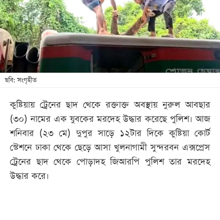
খেলা
বিনোদন
লাইফ
স্টাইল
শিক্ষা
ছবি: সংগৃহীত
তথ্যপ্রযুক্তি
কুষ্টিয়ায় ট্রেনের ছাদ থেকে রক্তাক্ত অবস্থায় নুরুল আবছার
সব
(৩০) নামের এক যুবকের মরদেহ উদ্ধার করেছে পুলিশ। আজ
বিভাগ
শনিবার (২৩ মে) দুপুর সাড়ে ১২টার দিকে কুষ্টিয়া কোর্ট
স্টেশনে ঢাকা থেকে ছেড়ে আসা খুলনাগামী সুন্দরবন এক্সপ্রেস
ছবি
ট্রেনের ছাদ থেকে পোড়াদহ জিআরপি পুলিশ তার মরদেহ
উদ্ধার করে।
ভিডিও
আর্কাইভ