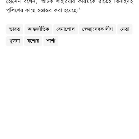
হোসেন বলেন, ‘আটক শাহরিয়ার করিমকে রাতেই ঝিনাইদহ
পুলিশের কাছে হস্তান্তর করা হয়েছে।’
ভারত
আন্তর্জাতিক
বেনাপোল
স্বেচ্ছাসেবক লীগ
নেতা
খুলনা
যশোর
শার্শা