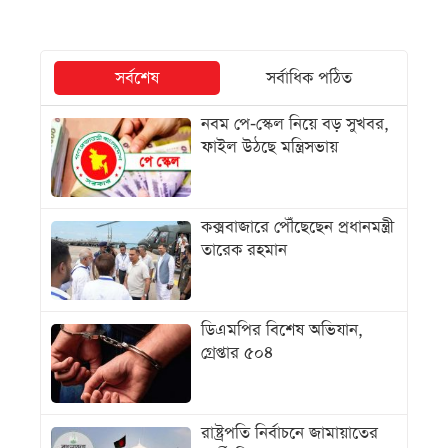
সর্বশেষ
সর্বাধিক পঠিত
নবম পে-স্কেল নিয়ে বড় সুখবর,
ফাইল উঠছে মন্ত্রিসভায়
কক্সবাজারে পৌঁছেছেন প্রধানমন্ত্রী
তারেক রহমান
ডিএমপির বিশেষ অভিযান,
গ্রেপ্তার ৫০৪
রাষ্ট্রপতি নির্বাচনে জামায়াতের