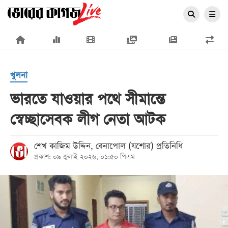
×
খুলনা
ভারতে যাওয়ার পথে সীমান্তে
স্বেচ্ছাসেবক লীগ নেতা আটক
প্রচ্ছদ
জাতীয়
শেখ কাজিম উদ্দিন, বেনাপোল (যশোর) প্রতিনিধি
প্রকাশ: ০৯ জুলাই ২০২৬, ০১:৫০ পিএম
রাজনীতি
অর্থনীতি
আন্তর্জাতিক
সারাদেশ