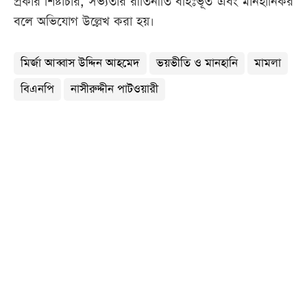
প্রকার শিষ্টাচার, সভ্যতার রীতিনীতি বহিঃভূত এবং মানহানিকর
বলে অভিযোগ উল্লেখ করা হয়।
মির্জা আব্বাস উদ্দিন আহমেদ
ভয়ভীতি ও মানহানি
মামলা
বিএনপি
নাসীরুদ্দীন পাটওয়ারী