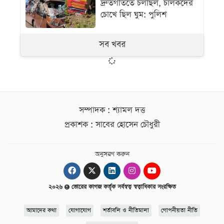
দ্রুতগতিতে চলছিল, চালকদের
চোখে ছিল ঘুম: পুলিশ
সব খবর
সম্পাদক : শ্যামল দত্ত
প্রকাশক : সাবের হোসেন চৌধুরী
অনুসরণ করুন
২০২৬
ভোরের কাগজ কর্তৃক সর্বস্বত্ব স্বত্বাধিকার সংরক্ষিত
আমাদের কথা
যোগাযোগ
শর্তাবলি ও নীতিমালা
গোপনীয়তা নীতি