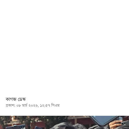
খেলা
বিনোদন
লাইফ
স্টাইল
শিক্ষা
তথ্যপ্রযুক্তি
সব
বিভাগ
ছবি
কাগজ ডেস্ক
প্রকাশ: ০৮ মার্চ ২০২৬, ১২:৫৭ পিএম
ভিডিও
আর্কাইভ