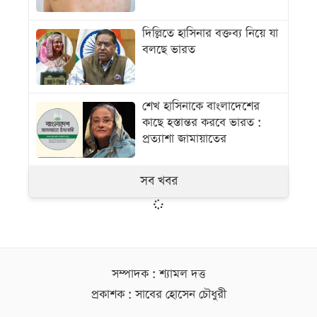
দিল্লিতে হাসিনার বক্তব্য নিয়ে যা
বলছে ভারত
শেখ হাসিনাকে বাংলাদেশের
কাছে হস্তান্তর করবে ভারত :
প্রত্যাশা জামায়াতের
সব খবর
সম্পাদক : শ্যামল দত্ত
প্রকাশক : সাবের হোসেন চৌধুরী