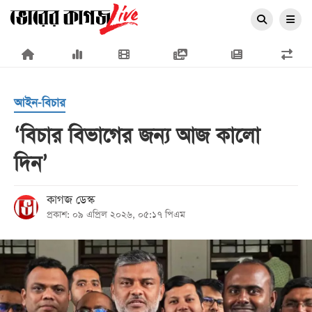
×
আইন-বিচার
‘বিচার বিভাগের জন্য আজ কালো
দিন’
প্রচ্ছদ
জাতীয়
কাগজ ডেস্ক
প্রকাশ: ০৯ এপ্রিল ২০২৬, ০৫:১৭ পিএম
রাজনীতি
অর্থনীতি
আন্তর্জাতিক
সারাদেশ