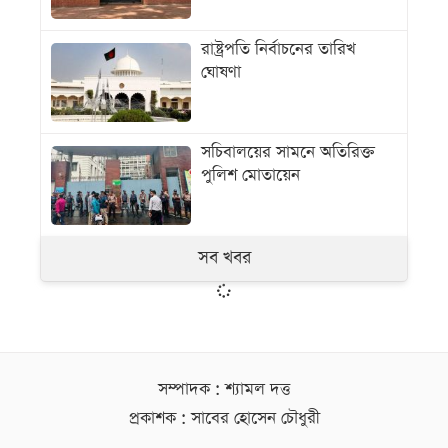
রাষ্ট্রপতি নির্বাচনের তারিখ
ঘোষণা
সচিবালয়ের সামনে অতিরিক্ত
পুলিশ মোতায়েন
সব খবর
সম্পাদক : শ্যামল দত্ত
প্রকাশক : সাবের হোসেন চৌধুরী