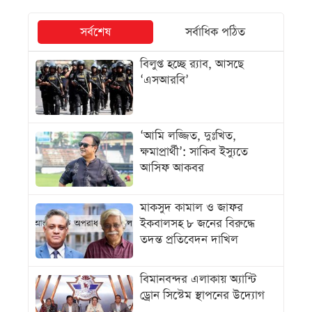
সর্বশেষ
সর্বাধিক পঠিত
বিলুপ্ত হচ্ছে র‌্যাব, আসছে
‘এসআরবি’
‘আমি লজ্জিত, দুঃখিত,
ক্ষমাপ্রার্থী’: সাকিব ইস্যুতে
আসিফ আকবর
মাকসুদ কামাল ও জাফর
ইকবালসহ ৮ জনের বিরুদ্ধে
তদন্ত প্রতিবেদন দাখিল
বিমানবন্দর এলাকায় অ্যান্টি
ড্রোন সিস্টেম স্থাপনের উদ্যোগ