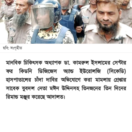
খেলা
বিনোদন
লাইফ
স্টাইল
শিক্ষা
ছবি: সংগৃহীত
তথ্যপ্রযুক্তি
মানবিক চিকিৎসক অধ্যাপক ডা. কামরুল ইসলামের সেন্টার
সব
ফর কিডনি ডিজিজেস অ্যান্ড ইউরোলজি (সিকেডি)
বিভাগ
হাসপাতালের চাঁদা দাবির অভিযোগে করা মামলায় গ্রেপ্তার
সাবেক যুবদল নেতা মঈন উদ্দিনসহ তিনজনের তিন দিনের
ছবি
রিমান্ড মঞ্জুর করেছে আদালত।
ভিডিও
আর্কাইভ