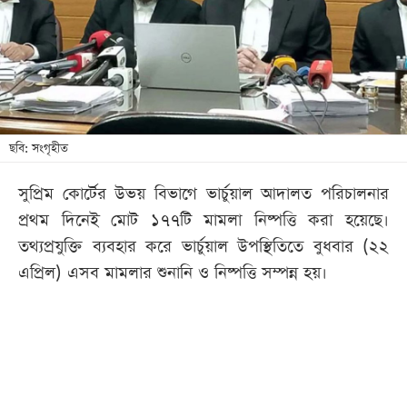
খেলা
বিনোদন
লাইফ
স্টাইল
শিক্ষা
ছবি: সংগৃহীত
তথ্যপ্রযুক্তি
সুপ্রিম কোর্টের উভয় বিভাগে ভার্চুয়াল আদালত পরিচালনার
সব
প্রথম দিনেই মোট ১৭৭টি মামলা নিষ্পত্তি করা হয়েছে।
বিভাগ
তথ্যপ্রযুক্তি ব্যবহার করে ভার্চুয়াল উপস্থিতিতে বুধবার (২২
এপ্রিল) এসব মামলার শুনানি ও নিষ্পত্তি সম্পন্ন হয়।
ছবি
ভিডিও
আর্কাইভ