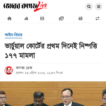
×
আইন-বিচার
ভার্চুয়াল কোর্টের প্রথম দিনেই নিষ্পত্তি
১৭৭ মামলা
প্রচ্ছদ
জাতীয়
কাগজ ডেস্ক
প্রকাশ: ২৩ এপ্রিল ২০২৬, ০১:৪৭ পিএম
রাজনীতি
অর্থনীতি
আন্তর্জাতিক
সারাদেশ