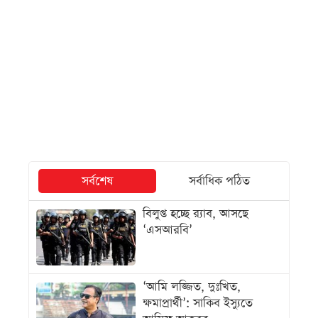
সর্বশেষ
সর্বাধিক পঠিত
বিলুপ্ত হচ্ছে র‌্যাব, আসছে
‘এসআরবি’
‘আমি লজ্জিত, দুঃখিত,
ক্ষমাপ্রার্থী’: সাকিব ইস্যুতে