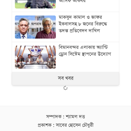
আসিফ আকবর
মাকসুদ কামাল ও জাফর
ইকবালসহ ৮ জনের বিরুদ্ধে
তদন্ত প্রতিবেদন দাখিল
বিমানবন্দর এলাকায় অ্যান্টি
ড্রোন সিস্টেম স্থাপনের উদ্যোগ
সব খবর
সম্পাদক : শ্যামল দত্ত
প্রকাশক : সাবের হোসেন চৌধুরী