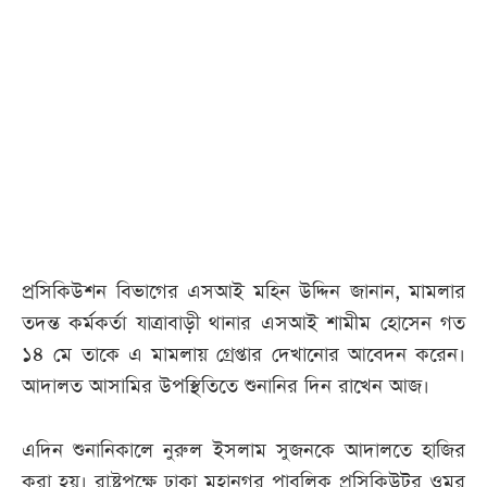
আজকের
পত্রিকা
ই-
পেপার
প্রসিকিউশন বিভাগের এসআই মহিন উদ্দিন জানান, মামলার
তদন্ত কর্মকর্তা যাত্রাবাড়ী থানার এসআই শামীম হোসেন গত
১৪ মে তাকে এ মামলায় গ্রেপ্তার দেখানোর আবেদন করেন।
আদালত আসামির উপস্থিতিতে শুনানির দিন রাখেন আজ।
এদিন শুনানিকালে নুরুল ইসলাম সুজনকে আদালতে হাজির
করা হয়। রাষ্ট্রপক্ষে ঢাকা মহানগর পাবলিক প্রসিকিউটর ওমর