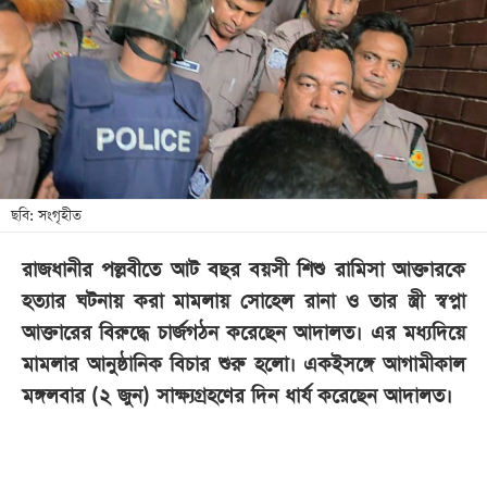
খেলা
বিনোদন
লাইফ
স্টাইল
শিক্ষা
তথ্যপ্রযুক্তি
ছবি: সংগৃহীত
সব
রাজধানীর পল্লবীতে আট বছর বয়সী শিশু রামিসা আক্তারকে
বিভাগ
হত্যার ঘটনায় করা মামলায় সোহেল রানা ও তার স্ত্রী স্বপ্না
আক্তারের বিরুদ্ধে চার্জগঠন করেছেন আদালত। এর মধ্যদিয়ে
ছবি
মামলার আনুষ্ঠানিক বিচার শুরু হলো। একইসঙ্গে আগামীকাল
মঙ্গলবার (২ জুন) সাক্ষ্যগ্রহণের দিন ধার্য করেছেন আদালত।
ভিডিও
আর্কাইভ