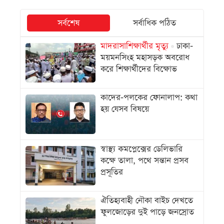
সর্বশেষ
সর্বাধিক পঠিত
মাদরাসাশিক্ষার্থীর মৃত্যু
ঢাকা-
ময়মনসিংহ মহাসড়ক অবরোধ
করে শিক্ষার্থীদের বিক্ষোভ
কাদের-পলকের ফোনালাপ: কথা
হয় যেসব বিষয়ে
স্বাস্থ্য কমপ্লেক্সের ডেলিভারি
কক্ষে তালা, পথে সন্তান প্রসব
প্রসূতির
ঐতিহ্যবাহী নৌকা বাইচ দেখতে
ফুলজোড়ের দুই পাড়ে জনস্রোত