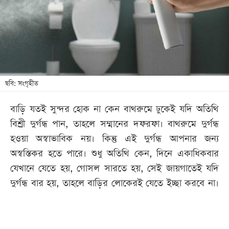
খেলা
বিনোদন
লাইফ
স্টাইল
শিক্ষা
ছবি: সংগৃহীত
তথ্যপ্রযুক্তি
বাড়ি যতই সুন্দর হোক না কেন বাথরুমে ঢুকেই যদি অতিথি
সব
বিশ্রী দুর্গন্ধ পান, তাহলে সম্মানের দফরফা। বাথরুমে দুর্গন্ধ
বিভাগ
হওয়া অস্বাভাবিক নয়। কিন্তু এই দুর্গন্ধ আপনার জন্য
অস্বস্তিকর হতে পারে। শুধু অতিথি কেন, দিনে একাধিকবার
ছবি
যেখানে যেতে হয়, গোসল সারতে হয়, সেই জায়গাতেই যদি
দুর্গন্ধ বার হয়, তাহলে বাড়ির লোকেরই যেতে ইচ্ছা করবে না।
ভিডিও
আর্কাইভ