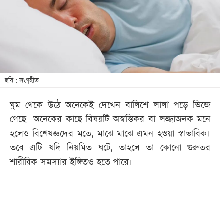
খেলা
বিনোদন
লাইফ
স্টাইল
শিক্ষা
ছবি : সংগৃহীত
তথ্যপ্রযুক্তি
ঘুম থেকে উঠে অনেকেই দেখেন বালিশে লালা পড়ে ভিজে
সব
গেছে। অনেকের কাছে বিষয়টি অস্বস্তিকর বা লজ্জাজনক মনে
বিভাগ
হলেও বিশেষজ্ঞদের মতে, মাঝে মাঝে এমন হওয়া স্বাভাবিক।
তবে এটি যদি নিয়মিত ঘটে, তাহলে তা কোনো গুরুতর
ছবি
শারীরিক সমস্যার ইঙ্গিতও হতে পারে।
ভিডিও
আর্কাইভ