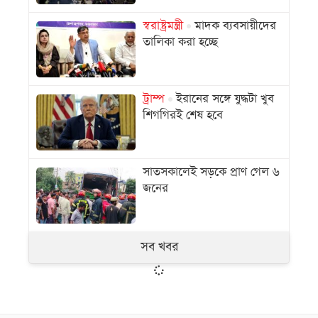
স্বরাষ্ট্রমন্ত্রী
মাদক ব্যবসায়ীদের
তালিকা করা হচ্ছে
ট্রাম্প
ইরানের সঙ্গে যুদ্ধটা খুব
শিগগিরই শেষ হবে
সাতসকালেই সড়কে প্রাণ গেল ৬
জনের
সব খবর