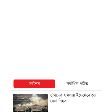
সর্বশেষ
সর্বাধিক পঠিত
হুথিদের হামলায় ইয়েমেনে ৩০
সেনা নিহত