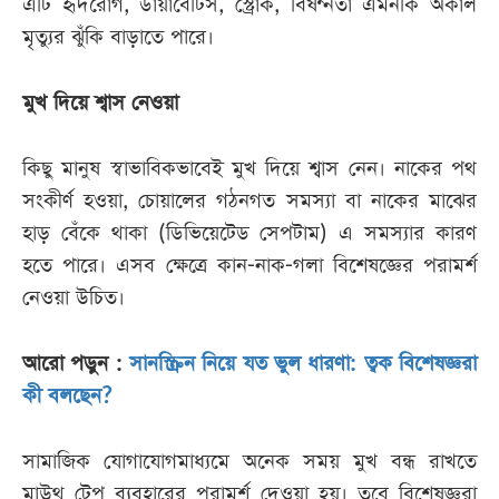
এটি হৃদরোগ, ডায়াবেটিস, স্ট্রোক, বিষণ্নতা এমনকি অকাল
মৃত্যুর ঝুঁকি বাড়াতে পারে।
মুখ দিয়ে শ্বাস নেওয়া
কিছু মানুষ স্বাভাবিকভাবেই মুখ দিয়ে শ্বাস নেন। নাকের পথ
সংকীর্ণ হওয়া, চোয়ালের গঠনগত সমস্যা বা নাকের মাঝের
হাড় বেঁকে থাকা (ডিভিয়েটেড সেপটাম) এ সমস্যার কারণ
হতে পারে। এসব ক্ষেত্রে কান-নাক-গলা বিশেষজ্ঞের পরামর্শ
নেওয়া উচিত।
আরো পড়ুন :
সানস্ক্রিন নিয়ে যত ভুল ধারণা: ত্বক বিশেষজ্ঞরা
কী বলছেন?
সামাজিক যোগাযোগমাধ্যমে অনেক সময় মুখ বন্ধ রাখতে
মাউথ টেপ ব্যবহারের পরামর্শ দেওয়া হয়। তবে বিশেষজ্ঞরা