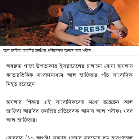
খেলা
বিনোদন
লাইফ
স্টাইল
শিক্ষা
আল জাজিরা আরবির জনপ্রিয় প্রতিবেদক আনাস আল শরীফ
তথ্যপ্রযুক্তি
অবরুদ্ধ গাজা উপত্যকায় ইসরায়েলের চালানো বোমা হামলায়
সব
কাতারভিত্তিক সংবাদমাধ্যম আল জাজিরার পাঁচ সাংবাদিক
বিভাগ
নিহত হয়েছেন।
ছবি
হামলার শিকার এই সাংবাদিকদের মধ্যে রয়েছেন আল
জাজিরা আরবির জনপ্রিয় প্রতিবেদক আনাস আল শরীফ। খবর
ভিডিও
আল-জাজিরার।
আর্কাইভ
রোববার (১০ আগস্ট) সন্ধ্যায় গাজার সবচেয়ে বড় হাসপাতাল