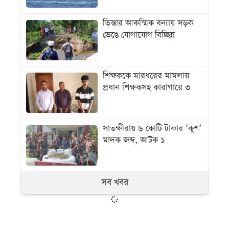
তিস্তার আকস্মিক বন্যায় সড়ক
ভেঙে যোগাযোগ বিচ্ছিন্ন
শিক্ষককে মারধরের মামলায়
প্রধান শিক্ষকসহ কারাগারে ৩
সাতক্ষীরায় ৬ কোটি টাকার ‘কুশ’
মাদক জব্দ, আটক ১
সব খবর