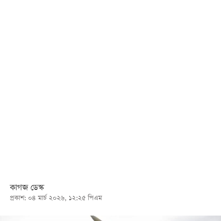
খেলা
বিনোদন
লাইফ
স্টাইল
শিক্ষা
তথ্যপ্রযুক্তি
সব
বিভাগ
ছবি
ভিডিও
কাগজ ডেস্ক
প্রকাশ: ০৪ মার্চ ২০২৬, ১২:২৫ পিএম
আর্কাইভ