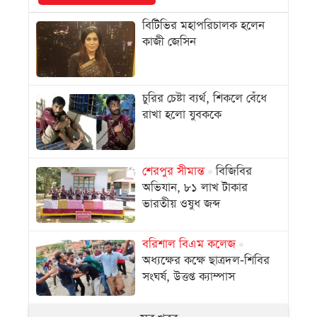
বিটিভির মহাপরিচালক হলেন
কাজী জেসিন
চুরির চেষ্টা ব্যর্থ, শিকলে বেঁধে
রাখা হলো যুবককে
শেরপুর সীমান্ত
বিজিবির
অভিযান, ৮১ লাখ টাকার
ভারতীয় ওষুধ জব্দ
বরিশাল বিএম কলেজ
অধ্যক্ষের কক্ষে ছাত্রদল-শিবির
সংঘর্ষ, উত্তপ্ত ক্যাম্পাস