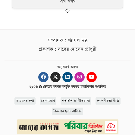
সব খবর
সম্পাদক : শ্যামল দত্ত
প্রকাশক : সাবের হোসেন চৌধুরী
অনুসরণ করুন
২০২৬
ভোরের কাগজ কর্তৃক সর্বস্বত্ব স্বত্বাধিকার সংরক্ষিত
আমাদের কথা
যোগাযোগ
শর্তাবলি ও নীতিমালা
গোপনীয়তা নীতি
বিজ্ঞাপন মূল্য তালিকা