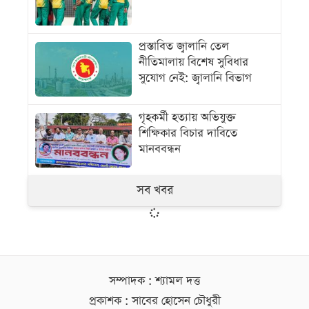
প্রস্তাবিত জ্বালানি তেল
নীতিমালায় বিশেষ সুবিধার
সুযোগ নেই: জ্বালানি বিভাগ
গৃহকর্মী হত্যায় অভিযুক্ত
শিক্ষিকার বিচার দাবিতে
মানববন্ধন
সব খবর
সম্পাদক : শ্যামল দত্ত
প্রকাশক : সাবের হোসেন চৌধুরী