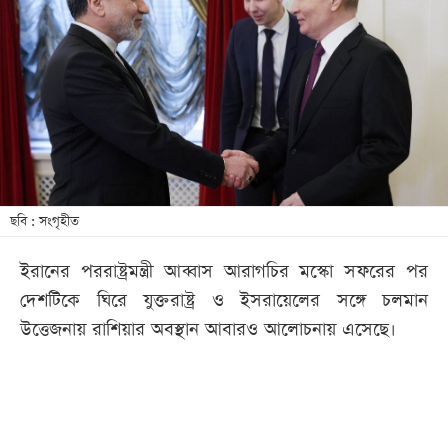
আজকের
পত্রিকা
ই-
পেপার
ছবি : সংগৃহীত
ইরানের পররাষ্ট্রমন্ত্রী আব্বাস আরাগচির মস্কো সফরের পর
দেশটিকে ঘিরে যুক্তরাষ্ট্র ও ইসরায়েলের সঙ্গে চলমান
উত্তেজনায় রাশিয়ার অবস্থান আবারও আলোচনায় এসেছে।