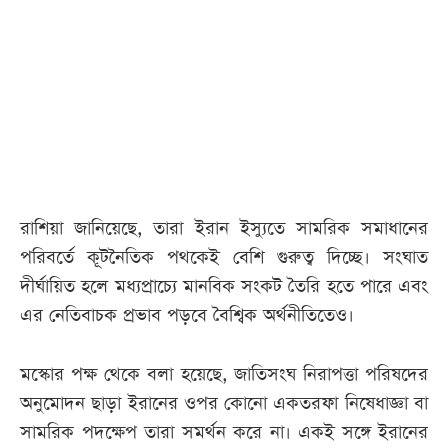
রাশিয়া জানিয়েছে, তারা ইরান ইস্যুতে সামরিক সমাধানের
পরিবর্তে কূটনৈতিক পথকেই বেশি গুরুত্ব দিচ্ছে। সংঘাত
দীর্ঘায়িত হলে মধ্যপ্রাচ্যে মানবিক সংকট তৈরি হতে পারে এবং
এর নেতিবাচক প্রভাব পড়বে বৈশ্বিক অর্থনীতিতেও।
মস্কোর পক্ষ থেকে বলা হয়েছে, জাতিসংঘ নিরাপত্তা পরিষদের
অনুমোদন ছাড়া ইরানের ওপর কোনো একতরফা নিষেধাজ্ঞা বা
সামরিক পদক্ষেপ তারা সমর্থন করে না। একই সঙ্গে ইরানের