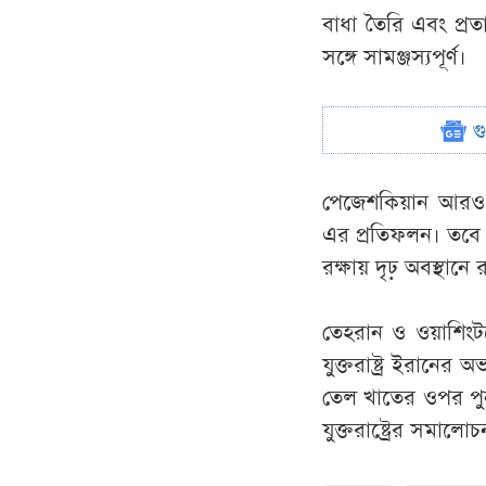
বাধা তৈরি এবং প্র
সঙ্গে সামঞ্জস্যপূর্ণ।
গ
পেজেশকিয়ান আরও ব
এর প্রতিফলন। তবে ই
রক্ষায় দৃঢ় অবস্থানে 
তেহরান ও ওয়াশিংটন
যুক্তরাষ্ট্র ইরানের
তেল খাতের ওপর পুনর
যুক্তরাষ্ট্রের সমালো