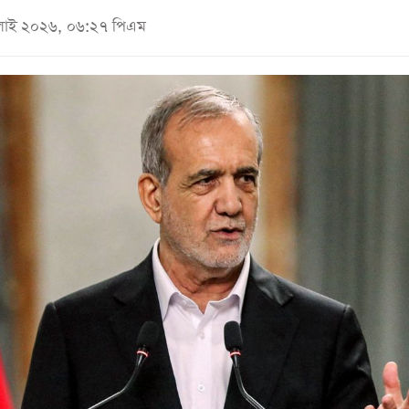
জুলাই ২০২৬, ০৬:২৭ পিএম