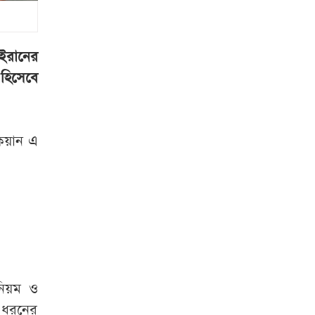
স্বস্তি, বাড়ল ডিম-
মুরগি ও মাছের দাম
বাংলাদেশ থেকে
ইরানের
আনারস নেওয়ার
হিসেবে
অনুমতি দিয়েছে
পাকিস্তান
িয়ান এ
স্বামী হত্যার বিচার ও
একটি চাকরি চান
জুলাই শহীদের স্ত্রী
মনোহরদীতে পানিতে
ডুবে দুই ভাইয়ের মৃত্যু
সৌদি আরব,
নিয়ম ও
পাকিস্তান ও তুরস্কের
া ধরনের
যৌথ প্রতিরক্ষা চুক্তি