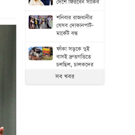
দেশে ফিরবেন সাকিব
শনিবার রাজধানীর
যেসব দোকানপাট-
মার্কেট বন্ধ
ফাঁকা সড়কে দুই
বাসই দ্রুতগতিতে
চলছিল, চালকদের
চোখে ছিল ঘুম: পুলিশ
সব খবর
দুই বছরের জন্য
নিষিদ্ধ পাকিস্তানের
অলরাউন্ডার হামজা
নাজার
কাঁচা মরিচে মিলল