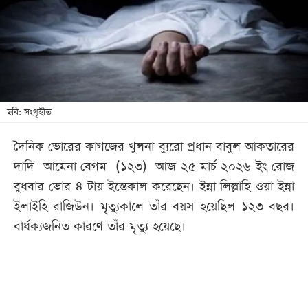
খেলা
বিনোদন
লাইফ
স্টাইল
শিক্ষা
ছবি: সংগৃহীত
তথ্যপ্রযুক্তি
দৈনিক ভোরের কাগজের খুলনা ব্যুরো প্রধান বাবুল আকতারের
সব
দাদি আমেনা বেগম (১২৩) আজ ২৫ মার্চ ২০২৬ ইং রোজ
বিভাগ
বুধবার ভোর ৪ টায় ইন্তেকাল করেছেন। ইন্না লিল্লাহি ওয়া ইন্না
ইলাইহি রাজিউন। মৃত্যুকালে তাঁর বয়স হয়েছিল ১২৩ বছর।
ছবি
বার্ধক্যজনিত কারণে তাঁর মৃত্যু হয়েছে।
ভিডিও
আর্কাইভ