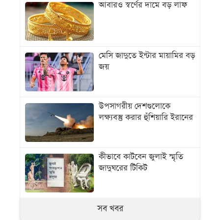
আবারও স্বর্ণের দামে বড় লাফ
মেসি জাদুতে ইন্টার মায়ামির বড়
জয়
উপসাগরীয় দেশগুলোকে
লক্ষ্যবস্তু করার হুঁশিয়ারি ইরানের
কীভাবে কাটবেন জুলাই স্মৃতি
জাদুঘরের টিকিট
সব খবর